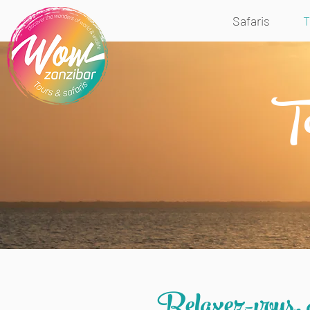
Safaris
T
To
Relaxez-vous, dè