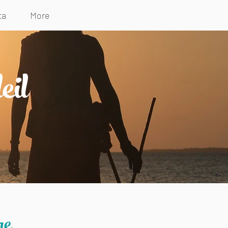
ta
More
eil
re