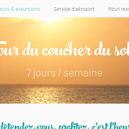
ours & excursions
Service d'aéroport
Mzuri res
ur du coucher du sol
7 jours / semaine
tendez-vous, profitez, c'est l'heu