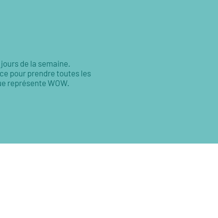
 jours de la semaine.
ce pour prendre toutes les
 que représente WOW.