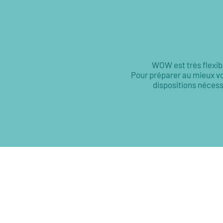
WOW est très flexibl
Pour préparer au mieux vo
dispositions nécess
Contactez-n
WOW Zanzibar