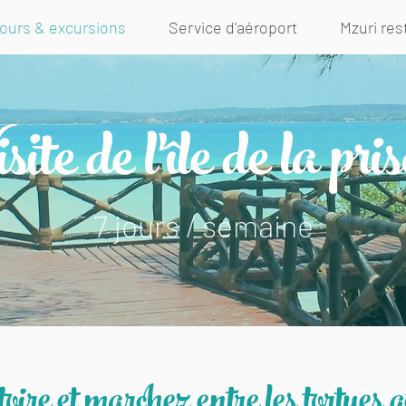
ours & excursions
Service d'aéroport
Mzuri res
site de l'île de la pri
7 jours / semaine
oire et marchez entre les tortues