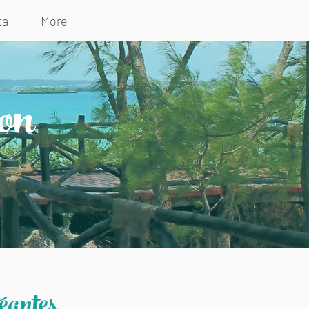
ta
More
son
 géantes