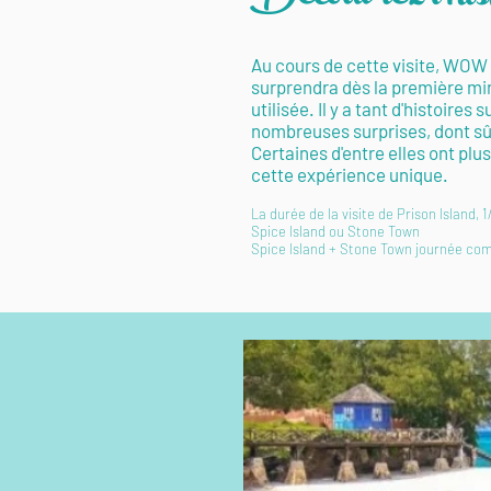
Au cours de cette visite, WOW 
surprendra dès la première min
utilisée. Il y a tant d'histoir
nombreuses surprises, dont sûr
Certaines d'entre elles ont plu
cette expérience unique.
La durée de la visite de Prison Island,
Spice Island ou Stone Town
Spice Island + Stone Town journée comp